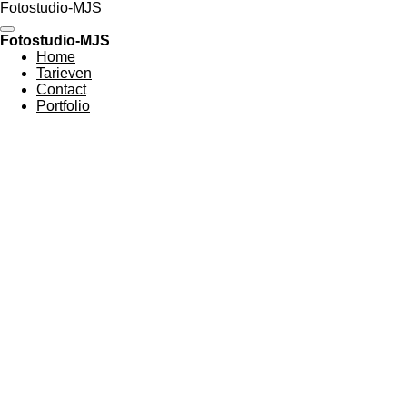
Fotostudio-MJS
Ga
direct
Fotostudio-MJS
naar
Home
de
Tarieven
hoofdinhoud
Contact
Portfolio